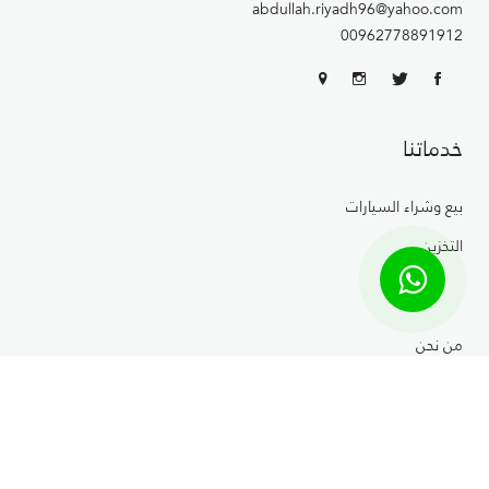
abdullah.riyadh96@yahoo.com
00962778891912
خدماتنا
بيع وشراء السيارات
التخزين
من نحن
موقعنا